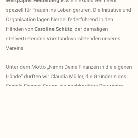
Wertpapier Heidelberg e.V.
ein exklusives Event
speziell für Frauen ins Leben gerufen. Die Initiative und
Organisation lagen hierbei federführend in den
Händen von
Caroline Schütz
, der damaligen
stellvertretenden Vorstandsvorsitzenden unseres
Vereins.
Unter dem Motto „Nimm Deine Finanzen in die eigenen
Hände“ durften wir Claudia Müller, die Gründerin des
Female Finance Forum
, als hochkarätige Referentin
begrüßen. Am 18. Januar 2023 gab sie wertvolle
Einstiegstipps und teilte ihre persönlichen
Erfahrungen rund um das Thema nachhaltiges
Investieren.