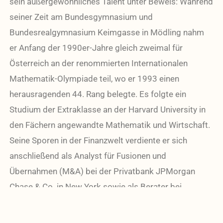
sein außergewöhnliches Talent unter Beweis: Während
seiner Zeit am Bundesgymnasium und
Bundesrealgymnasium Keimgasse in Mödling nahm
er Anfang der 1990er-Jahre gleich zweimal für
Österreich an der renommierten Internationalen
Mathematik-Olympiade teil, wo er 1993 einen
herausragenden 44. Rang belegte. Es folgte ein
Studium der Extraklasse an der Harvard University in
den Fächern angewandte Mathematik und Wirtschaft.
Seine Sporen in der Finanzwelt verdiente er sich
anschließend als Analyst für Fusionen und
Übernahmen (M&A) bei der Privatbank JPMorgan
Chase & Co. in New York sowie als Berater bei
McKinsey & Company in Frankfurt. Diese geballte
Expertise, verpackt in sein unkonventionelles